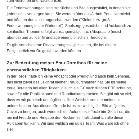
zum Ausruhen und Nachdenken.
Die Ferienwohnungen sind mit Küche und Bad ausgestattet, in denen sich
jeder selbst versorgen kann. Sie werden über das Airbnb-Portal vermietet
und können dort auch angeschaut werden ("Kleine bzw. große
Ferienwohnung in der Gärtnerei"). Seelsorgegespräche und Austausch zu
spirituellen Themen erfolgt wunschgemäß je nach Absprache (meist
abends) und auf der Grundlage einer biblischen Theologie.
Es gibt verschiedene Finanzierungsmöglichkeiten, die bei einem
Erstgespräch vor Ort geklärt werden können.
Zur Bedeutung meiner Frau Dorothea für meine
ehrenamtlichen Tätigkeiten:
In der Regel halte ich keine Andacht oder Predigt und auch kein Seminar,
das nicht zuvor das Lektorat meiner Frau durchlaufen hat. Sie ist meine
treue Beraterin bei allen Texten, die ich als E-Coach für den ERF schreibe,
sowie für alle Publikationen und Rundfunkansprachen. Sie gibt mir so viel,
dass es mir praktisch unmöglich ist, ihre Weisheit von der meinen zu
unterscheiden. Aus diesem Grunde ist es mir wichtig, ihr Bild auf jedes
Cover zu bringen, auch wenn ich der Autor dieser Texte bin. Sie ist es, die
mir mit Freude und Hingabe den Rücken frei hält, damit ich alle diese
Aufgaben tun kann. Wir sind wirklich ein gutes Team. Was wäre ich ohne
sie!