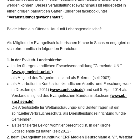
werden können. Dieses Veranstaltungsgewächshaus ist eingebettet in
einen großen parkartigen Garten (Bilder bei facebook unter
"Veranstaltungsgewächshaus"
).
Beide leben ein 'Offenes Haus' mit Lebensgemeinschaft.
Als Mitglied der Evangelisch-lutherischen Kirche in Sachsen engagiert er
sich ehrenamtlich in folgenden Bereichen:
1. in der Ev.-luth. Landeskirche:
in der übergemeindlichen Erwachsenenbildung "Gemeinde-UNI"
(www.gemeinde-uni.de)
als Mitglied des Trägerkreises und als Referent (seit 2007)
als Mitarbeiter im Konfessionskundlichen Arbeits- und Forschungswerk
in Dresden (seit 2011)
(www.confessio.de)
und seit 5. April 2014 als
Vorstandsmitglied des Evangelischen Bundes in Sachsen
(www.eb-
sachsen.de)
Die Arbeitsstelle für Weltanschauungs- und Sektenfragen ist ein
spirituellerVerbraucherschutz, als Dienstleistungseinrichtung für die
Gemeinden.
als zertifizierter Lektor, womit er berechtigt ist, in der Kirche
Gottesdienste zu halten (seit 2012)
2. beim Evangeliumsrundfunk "ERF Medien Deutschland e. V.", Wetzlar