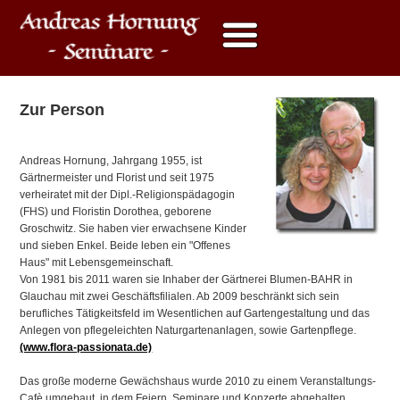
Zur Person
Andreas Hornung, Jahrgang 1955, ist
Gärtnermeister und Florist und seit 1975
verheiratet mit der Dipl.-Religionspädagogin
(FHS) und Floristin Dorothea, geborene
Groschwitz. Sie haben vier erwachsene Kinder
und sieben Enkel. Beide leben ein "Offenes
Haus" mit Lebensgemeinschaft.
Von 1981 bis 2011 waren sie Inhaber der Gärtnerei Blumen-BAHR in
Glauchau mit zwei Geschäftsfilialen. Ab 2009 beschränkt sich sein
berufliches Tätigkeitsfeld im Wesentlichen auf Gartengestaltung und das
Anlegen von pflegeleichten Naturgartenanlagen, sowie Gartenpflege.
(www.flora-passionata.de)
Das große moderne Gewächshaus wurde 2010 zu einem Veranstaltungs-
Cafè umgebaut, in dem Feiern, Seminare und Konzerte abgehalten